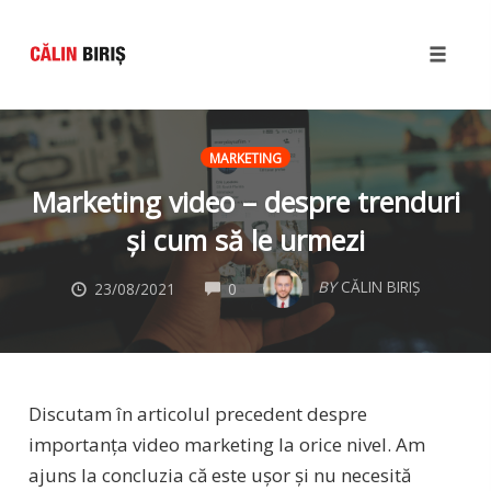
Toggle
naviga
Skip
to
MARKETING
content
Marketing video – despre trenduri
și cum să le urmezi
COMMENTS
BY
CĂLIN BIRIȘ
23/08/2021
0
Discutam în articolul precedent despre
importanța video marketing la orice nivel. Am
ajuns la concluzia că este ușor și nu necesită