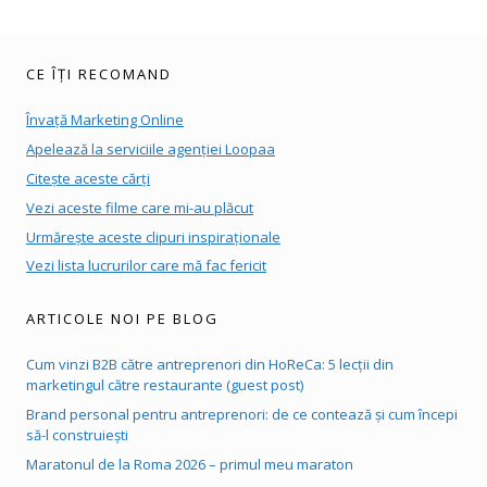
CE ÎȚI RECOMAND
Învață Marketing Online
Apelează la serviciile agenției Loopaa
Citește aceste cărți
Vezi aceste filme care mi-au plăcut
Urmărește aceste clipuri inspiraționale
Vezi lista lucrurilor care mă fac fericit
ARTICOLE NOI PE BLOG
Cum vinzi B2B către antreprenori din HoReCa: 5 lecții din
marketingul către restaurante (guest post)
Brand personal pentru antreprenori: de ce contează și cum începi
să-l construiești
Maratonul de la Roma 2026 – primul meu maraton