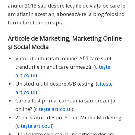
anului 2013 sau despre lecțiile de viață pe care le-
am aflat în acest an, abonează-te la blog folosind
formularul din dreapta.
Articole de Marketing, Marketing Online
și Social Media
Viitorul publicitatii online. Află care sunt
trendurile în anul care urmează. (
citește
articolul
)
Un studiu util despre A/B testing. (
citește
articolul
)
Care a fost prima: campania sau prezența
online? (
citește articolul
)
21 de sfaturi despre Social Media Marketing
(
citește articoul
)
Unul dintre cele mai bune articole despre