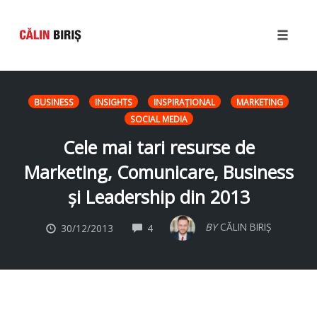
Toggle
naviga
Skip
to
BUSINESS
INSIGHTS
INSPIRAŢIONAL
MARKETING
content
SOCIAL MEDIA
Cele mai tari resurse de
Marketing, Comunicare, Business
și Leadership din 2013
COMMENTS
BY
CĂLIN BIRIȘ
30/12/2013
4