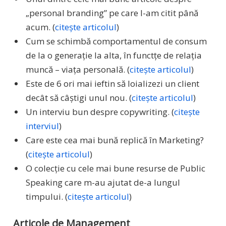
„personal branding” pe care l-am citit până
acum. (
citește articolul
)
Cum se schimbă comportamentul de consum
de la o generație la alta, în functțe de relația
muncă – viața personală. (
citește articolul
)
Este de 6 ori mai ieftin să loializezi un client
decât să câștigi unul nou. (
citește articolul
)
Un interviu bun despre copywriting. (
citește
interviul
)
Care este cea mai bună replică în Marketing?
(
citește articolul
)
O colecție cu cele mai bune resurse de Public
Speaking care m-au ajutat de-a lungul
timpului. (
citește articolul
)
Articole de Management