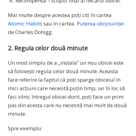
Recompensa – scopul final al fiecărui obicei.
Mai multe despre acestea poți citi în cartea
Atomic Habits
sau în cartea
Puterea obișnuinței
de Charles Dohigg.
2. Regula celor două minute
Un mod simplu de a „instala” un nou obicei este
să folosești regula celor două minute. Aceasta
face referire la faptul că poți sparge obiceiul în
mici acțiuni care necesită puțin timp, iar în loc să
faci zilnic întregul obicei dorit, poți face un prim
pas din acesta care nu necesită mai mult de două
minute.
Spre exemplu: