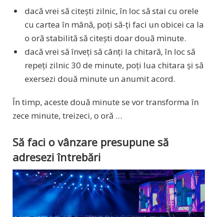
dacă vrei să citești zilnic, în loc să stai cu orele
cu cartea în mână, poți să-ți faci un obicei ca la
o oră stabilită să citești doar două minute.
dacă vrei să înveți să cânți la chitară, în loc să
repeți zilnic 30 de minute, poți lua chitara și să
exersezi două minute un anumit acord.
În timp, aceste două minute se vor transforma în
zece minute, treizeci, o oră …
Să faci o vânzare presupune să
adresezi întrebări