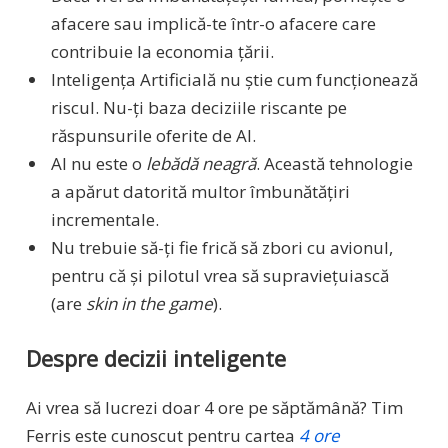
afacere sau implică-te într-o afacere care
contribuie la economia țării.
Inteligența Artificială nu știe cum funcționează
riscul. Nu-ți baza deciziile riscante pe
răspunsurile oferite de AI.
AI nu este o
lebădă neagră
. Această tehnologie
a apărut datorită multor îmbunătățiri
incrementale.
Nu trebuie să-ți fie frică să zbori cu avionul,
pentru că și pilotul vrea să supraviețuiască
(are
skin in the game
).
Despre decizii inteligente
Ai vrea să lucrezi doar 4 ore pe săptămână? Tim
Ferris este cunoscut pentru cartea
4 ore