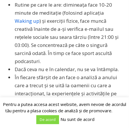
Rutine pe care le are: dimineața face 10-20
minute de meditație (folosind aplicația
Waking up
) și exerciții fizice, face muncă
creativă înainte de a-și verifica e-mailul sau
rețelele sociale sau seara târziu (între 21:00 și
03:00). Se concentrează pe câte o singură
sarcină odată. În timp ce face sport ascultă
podcasturi.
Dacă ceva nu e în calendar, nu se va întâmpla.
În fiecare sfârșit de an face o analiză a anului
care a trecut și se uită la oamenii cu care a
interacționat, la experiențele și activitățile pe
care le-a făcut. Din acestea alege 20% care i-au
Pentru a putea accesa acest website, avem nevoie de acordul
adus 80% din fericire și își pune în calendar să
tău pentru a plasa cookies de analiză și de promovare.
repete experiențele. Similar face cu aspectele
Nu sunt de acord
De acord
negative, pentru a le reduce din experiența de