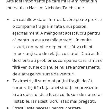
Alte idei importante pe care mi le-am notat din
interviul cu Nassim Nicholas Taleb sunt:
Un cashflow stabil într-o afacere poate prezice
o companie fragilă în fața unui posibil
eșec/faliment. A menționat acest lucru pentru
că pentru a avea cashflow stabil, în multe
cazuri, companiile depind de câțiva clienți
importanți sau de relația cu statul. Dacă astfel
de clienți au probleme, compania care rămâne
fără veniturile obișnuite nu are antrenamentul
de a atrage noi surse de venituri.
Taximetriștii sunt mai puțini fragili decât
corporatiștii în fața unei situații neprevăzute.
Ei au obiceiul de a lucra cu fluxuri de numerar
instabile, iar acest lucru îi fac mai pregătiți.
Stresul este necesar pentru creștere.