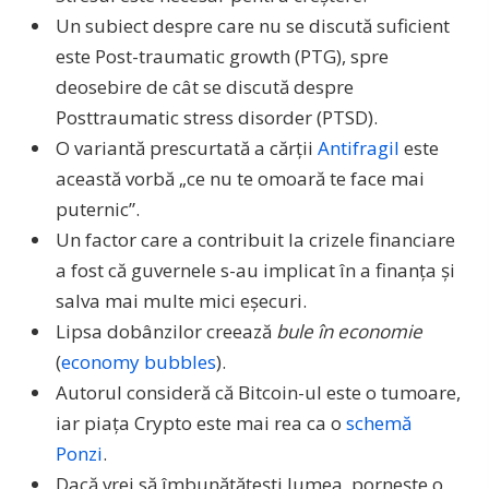
Un subiect despre care nu se discută suficient
este Post-traumatic growth (PTG), spre
deosebire de cât se discută despre
Posttraumatic stress disorder (PTSD).
O variantă prescurtată a cărții
Antifragil
este
această vorbă „ce nu te omoară te face mai
puternic”.
Un factor care a contribuit la crizele financiare
a fost că guvernele s-au implicat în a finanța și
salva mai multe mici eșecuri.
Lipsa dobânzilor creează
bule
în economie
(
economy bubbles
).
Autorul consideră că Bitcoin-ul este o tumoare,
iar piața Crypto este mai rea ca o
schemă
Ponzi
.
Dacă vrei să îmbunătățești lumea, pornește o