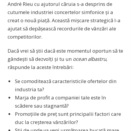
André Rieu cu ajutorul căruia s-a desprins de
cutumele industriei concertelor simfonice și a
creat o nouă piață. Această mișcare strategică l-a
ajutat să depășească recordurile de vânzări ale
competitorilor.
Dacă vrei să știi dacă este momentul oportun să te
gândești să dezvolți și tu un
ocean albastru
,
răspunde la aceste întrebări:
Se comoditează caracteristicile ofertelor din
industria ta?
Marja de profit a companiei tale este în
scădere sau stagnantă?
Promoțiile de preț sunt principalii factori care
duc la creșterea vânzărilor?
Știi de unde va veni următoarea bucată mare