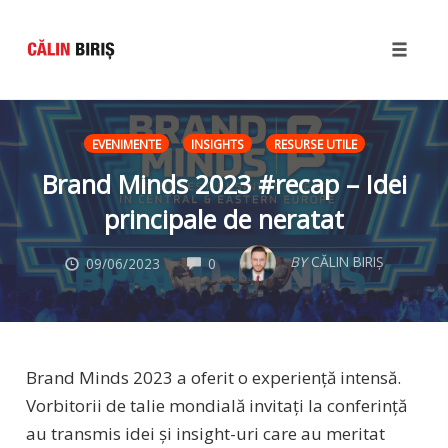
Toggle
naviga
Skip
to
EVENIMENTE
INSIGHTS
RESURSE UTILE
content
Brand Minds 2023 #recap – Idei
principale de neratat
COMMENTS
BY
CĂLIN BIRIȘ
09/06/2023
0
Brand Minds 2023 a oferit o experiență intensă.
Vorbitorii de talie mondială invitați la conferință
au transmis idei și insight-uri care au meritat