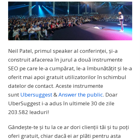
Neil Patel, primul speaker al conferinței, și-a
construit afacerea în jurul a două instrumente
SEO pe care le-a cumpărat, le-a îmbunătățit și le-a
oferit mai apoi gratuit utilizatorilor în schimbul
datelor de contact. Aceste instrumente
sunt
Ubersuggest
&
Answer the public
. Doar
UberSuggest i-a adus în ultimele 30 de zile
203.582 leaduri!
Gândește-te și tu la ce ar dori clienții tăi și tu poți
oferi gratuit, chiar dacă ei ar plăti pentru asta