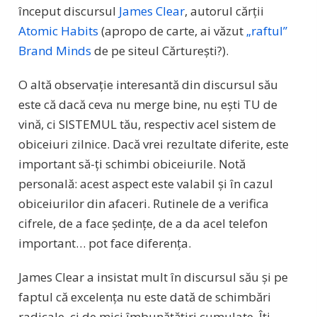
început discursul
James Clear
, autorul cărții
Atomic Habits
(apropo de carte, ai văzut
„raftul”
Brand Minds
de pe siteul Cărturești?).
O altă observație interesantă din discursul său
este că dacă ceva nu merge bine, nu ești TU de
vină, ci SISTEMUL tău, respectiv acel sistem de
obiceiuri zilnice. Dacă vrei rezultate diferite, este
important să-ți schimbi obiceiurile. Notă
personală: acest aspect este valabil și în cazul
obiceiurilor din afaceri. Rutinele de a verifica
cifrele, de a face ședințe, de a da acel telefon
important… pot face diferența.
James Clear a insistat mult în discursul său și pe
faptul că excelența nu este dată de schimbări
radicale, ci de mici îmbunătățiri cumulate. Îți