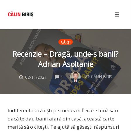
Toggle
naviga
Skip
to
CĂRȚI
content
Recenzie – Dragă, unde-s banii?
Adrian Asoltanie
COMMENTS
BY
CĂLIN BIRIȘ
02/11/2021
1
Indiferent dacă ești pe minus în fiecare lună sau
dacă te dau banii afară din casă, această carte
merită să o citești. Te ajută să găsești răspunsuri