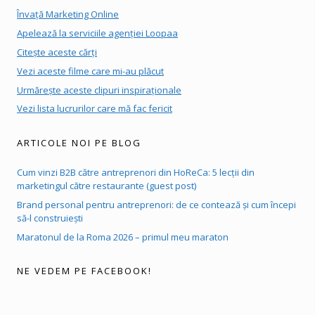
Învață Marketing Online
Apelează la serviciile agenției Loopaa
Citește aceste cărți
Vezi aceste filme care mi-au plăcut
Urmărește aceste clipuri inspiraționale
Vezi lista lucrurilor care mă fac fericit
ARTICOLE NOI PE BLOG
Cum vinzi B2B către antreprenori din HoReCa: 5 lecții din
marketingul către restaurante (guest post)
Brand personal pentru antreprenori: de ce contează și cum începi
să-l construiești
Maratonul de la Roma 2026 – primul meu maraton
NE VEDEM PE FACEBOOK!