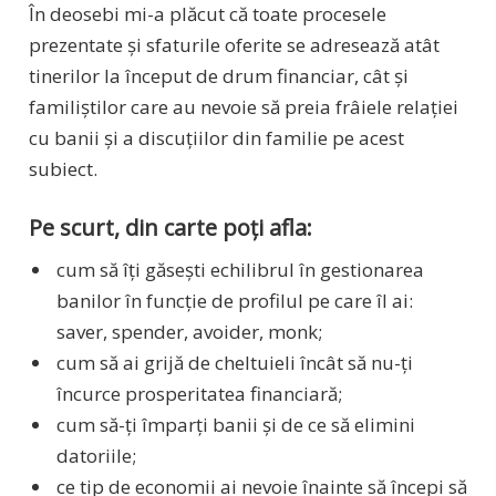
În deosebi mi-a plăcut că toate procesele
prezentate și sfaturile oferite se adresează atât
tinerilor la început de drum financiar, cât și
familiștilor care au nevoie să preia frâiele relației
cu banii și a discuțiilor din familie pe acest
subiect.
Pe scurt, din carte poți afla:
cum să îți găsești echilibrul în gestionarea
banilor în funcție de profilul pe care îl ai:
saver, spender, avoider, monk;
cum să ai grijă de cheltuieli încât să nu-ți
încurce prosperitatea financiară;
cum să-ți împarți banii și de ce să elimini
datoriile;
ce tip de economii ai nevoie înainte să începi să