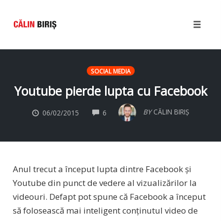
Toggle
naviga
Skip
to
SOCIAL MEDIA
content
Youtube pierde lupta cu Facebook
COMMENTS
BY
CĂLIN BIRIȘ
06/02/2015
6
Anul trecut a început lupta dintre Facebook și
Youtube din punct de vedere al vizualizărilor la
videouri. Defapt pot spune că Facebook a început
să folosească mai inteligent conținutul video de