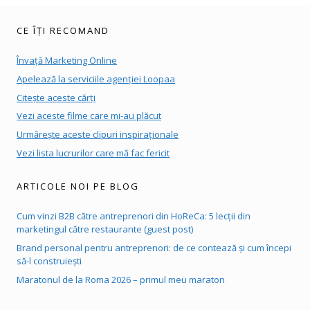
CE ÎȚI RECOMAND
Învață Marketing Online
Apelează la serviciile agenției Loopaa
Citește aceste cărți
Vezi aceste filme care mi-au plăcut
Urmărește aceste clipuri inspiraționale
Vezi lista lucrurilor care mă fac fericit
ARTICOLE NOI PE BLOG
Cum vinzi B2B către antreprenori din HoReCa: 5 lecții din
marketingul către restaurante (guest post)
Brand personal pentru antreprenori: de ce contează și cum începi
să-l construiești
Maratonul de la Roma 2026 – primul meu maraton