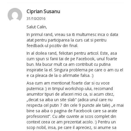
Ciprian Susanu
31/10/2016
Salut Calin,
In primul rand, vreau sa iti multumesc inca o data
atat pentru participarea la curs cat si pentru
feedback-ul pozitiv din final.
In al doilea rand, felicitari pentru articol. Este, asa
cum spun si fanii tai de pe Facebook, unul foarte
bun. Ma bucur mult ca am contribuit cu putina
inspiratie la el. Singura problema pe care o am cu el
e ca pleaca de la o afirmatie falsa. :)
Asa cum am mentionat foarte clar si cu voce
puternica :) in timpul workshop-ului, recomand
anumitor tipuri de afaceri mici ca, si acum citez,
„decat sa aiba un site slab” (adica unul care nu
respecta cel putin 7 din cele 9 puncte ale tale) „e mai
bine sa aiba o pagina de Facebook care sa arate
profesionist”. Cu alte cuvinte ai scos complet din
context ceea ce am prezentat acolo. :) Pentru un
scop nobil, insa, pe care il apreciez, si anume sa