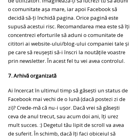
de utilizatori. Imaginează-ți să lucrezi tu să aduni
o comunitate așa mare, iar apoi Facebook să
decidă să-ți închidă pagina. Orice pagină este
supusă acestui risc. Recomandarea mea este să îți
concentrezi eforturile să aduni o comunitate de
cititori ai website-ului/blog-ului companiei tale și
pe care să reușești să-i înscri la noutățile voastre
prin newsletter. În acest fel tu vei avea controlul.
7. Arhivă organizată
Ai încercat în ultimul timp să găsești un status de
Facebook mai vechi de o lună (dacă postezi zi de
zi)? Crede-mă că nu-i ușor. Dacă vrei să găsești
ceva de anul trecut, sau acum doi ani, îți urez
mult succes. :) Degetul tău lipit de scroll va avea
de suferit. În schimb, dacă îți faci obiceiul să