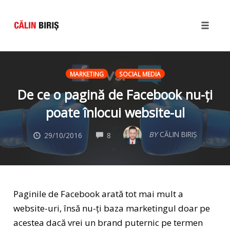
Toggle
naviga
Skip
to
MARKETING
SOCIAL MEDIA
content
De ce o pagină de Facebook nu-ți
poate înlocui website-ul
COMMENTS
BY
CĂLIN BIRIȘ
29/10/2016
8
Paginile de Facebook arată tot mai mult a
website-uri, însă nu-ți baza marketingul doar pe
acestea dacă vrei un brand puternic pe termen