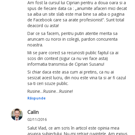
Am fost la cursul lui Ciprian pentru a doua oara si a
spus de fiecare data ca : „anumite afaceri mici decat
sa aiba un site slab este mai bine sa aiba o pagina
de Facebook care sa arate profesionist”. Sunt total
deacord cu asta!
Dar ce sa facem, pentru putin atentie merita sa
aruncam cu noroi in colegii, pardon concurenta
noastra.
Mi se pare corect sa recunosti public faptul ca ai
scos din context (sigur ca nu vei face asta)
informatia transmisa de Ciprian Susanu!
Si chiar daca este asa cum ai pretins, ca nu ai
sesizat acest lucru, din nou este vina ta si ar fi cazul
sa-ti ceri scuze public.
Rusine…Rusine…Rusine!
Răspunde
Calin
02/11/2016
Salut Vlad, ce am scris în articol este opinia mea
asupra subiectului. Nu-mi retrag cuvintele. Am expus