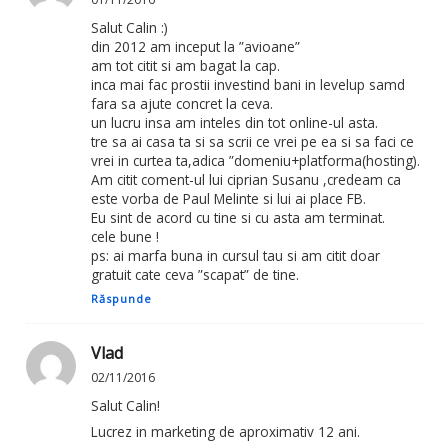
Salut Calin :)
din 2012 am inceput la ”avioane”
am tot citit si am bagat la cap.
inca mai fac prostii investind bani in levelup samd
fara sa ajute concret la ceva.
un lucru insa am inteles din tot online-ul asta.
tre sa ai casa ta si sa scrii ce vrei pe ea si sa faci ce
vrei in curtea ta,adica ”domeniu+platforma(hosting).
Am citit coment-ul lui ciprian Susanu ,credeam ca
este vorba de Paul Melinte si lui ai place FB.
Eu sint de acord cu tine si cu asta am terminat.
cele bune !
ps: ai marfa buna in cursul tau si am citit doar
gratuit cate ceva ”scapat” de tine.
Răspunde
Vlad
02/11/2016
Salut Calin!
Lucrez in marketing de aproximativ 12 ani.