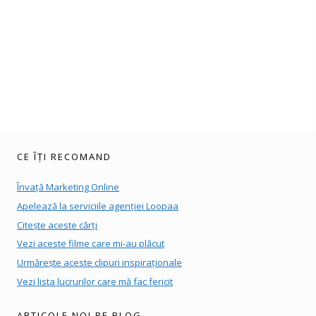
CE ÎȚI RECOMAND
Învață Marketing Online
Apelează la serviciile agenției Loopaa
Citește aceste cărți
Vezi aceste filme care mi-au plăcut
Urmărește aceste clipuri inspiraționale
Vezi lista lucrurilor care mă fac fericit
ARTICOLE NOI PE BLOG