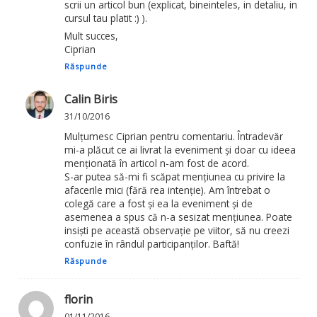
scrii un articol bun (explicat, bineinteles, in detaliu, in
cursul tau platit :) ).
Mult succes,
Ciprian
Răspunde
Calin Biris
31/10/2016
Mulțumesc Ciprian pentru comentariu. Întradevăr
mi-a plăcut ce ai livrat la eveniment și doar cu ideea
menționată în articol n-am fost de acord.
S-ar putea să-mi fi scăpat mențiunea cu privire la
afacerile mici (fără rea intenție). Am întrebat o
colegă care a fost și ea la eveniment și de
asemenea a spus că n-a sesizat mențiunea. Poate
insiști pe această observație pe viitor, să nu creezi
confuzie în rândul participanților. Baftă!
Răspunde
florin
01/11/2016