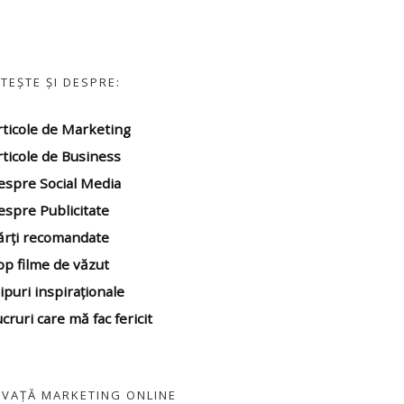
ITEȘTE ȘI DESPRE:
rticole de Marketing
rticole de Business
espre Social Media
espre Publicitate
ărți recomandate
op filme
de văzut
ipuri inspiraționale
cruri care mă fac fericit
NVAȚĂ MARKETING ONLINE