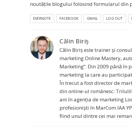
noutățile blogului folosind formularul din 
EVERNOTE
FACEBOOK
GMAIL
LOG OUT
Călin Biriș
Călin Biriș este trainer și con
marketing Online Mastery, auto
Marketing”. Din 2009 până în pr
marketing la care au participat 
În trecut a fost director de ma
din online-ul românesc: Triluli
ani în agenția de marketing Loo
profesioniști în MarCom IAA YP 
fiind unul dintre cei mai remar