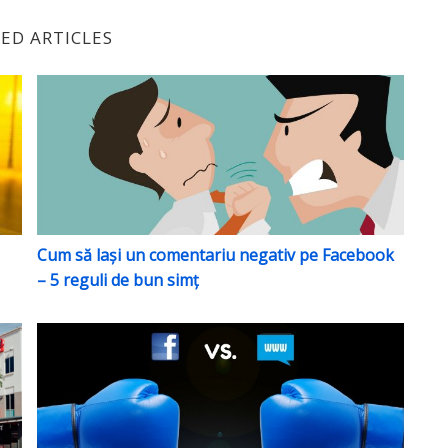
ED ARTICLES
de layout pentru desktop
Cum să lași un comentariu negativ pe Facebook – 5 
Cum să lași un comentariu negativ pe Facebook
– 5 reguli de bun simț
De ce o pagină de Facebook nu-ți poate înlocui webs