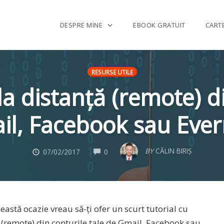
DESPRE MINE
EBOOK GRATUIT
CART
RESURSE UTILE
la distanță (remote) d
il, Facebook sau Ever
COMMENTS
BY
CĂLIN BIRIȘ
07/02/2017
0
eastă ocazie vreau să-ți ofer un scurt tutorial cu
ță (remote) din conturile tale de Gmail, Facebook sau