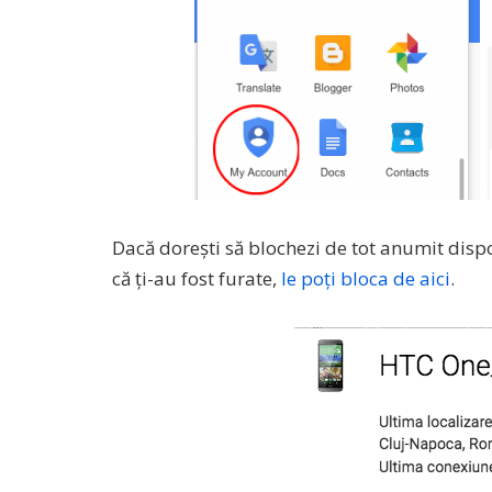
Dacă dorești să blochezi de tot anumit dispo
că ți-au fost furate,
le poți bloca de aici
.