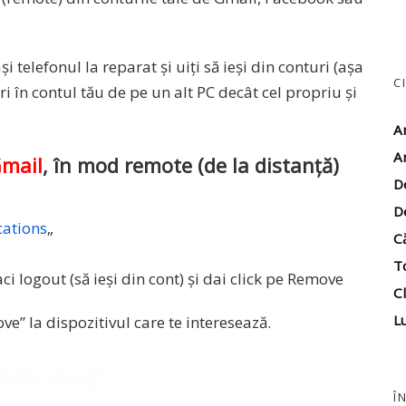
și telefonul la reparat și uiți să ieși din conturi (așa
C
ri în contul tău de pe un alt PC decât cel propriu și
A
A
mail
, în mod remote (de la distanță)
D
D
ications
„
C
T
aci logout (să ieși din cont) și dai click pe Remove
Cl
Lu
ve” la dispozitivul care te interesează.
Î