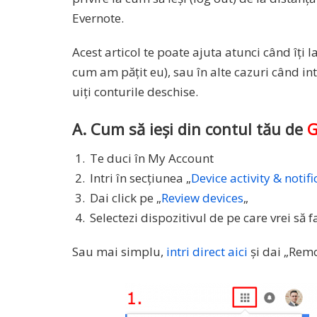
Evernote.
Acest articol te poate ajuta atunci când îți la
cum am pățit eu), sau în alte cazuri când int
uiți conturile deschise.
A. Cum să ieși din contul tău de
G
Te duci în My Account
Intri în secțiunea „
Device activity & notif
Dai click pe „
Review devices
„
Selectezi dispozitivul de pe care vrei să f
Sau mai simplu,
intri direct aici
și dai „Remo