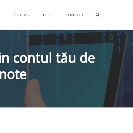
OPEN SEARCH F
E
PODCAST
BLOG
CONTACT
in contul tău de
note