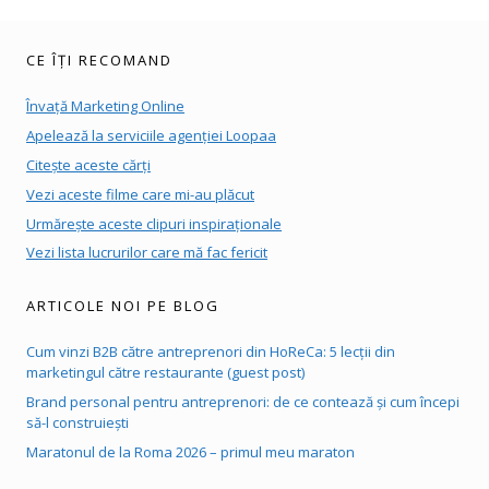
CE ÎȚI RECOMAND
Învață Marketing Online
Apelează la serviciile agenției Loopaa
Citește aceste cărți
Vezi aceste filme care mi-au plăcut
Urmărește aceste clipuri inspiraționale
Vezi lista lucrurilor care mă fac fericit
ARTICOLE NOI PE BLOG
Cum vinzi B2B către antreprenori din HoReCa: 5 lecții din
marketingul către restaurante (guest post)
Brand personal pentru antreprenori: de ce contează și cum începi
să-l construiești
Maratonul de la Roma 2026 – primul meu maraton