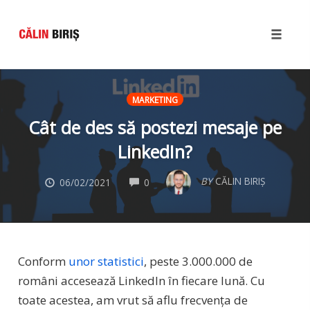
Toggle
naviga
Skip
to
MARKETING
content
Cât de des să postezi mesaje pe
LinkedIn?
COMMENTS
BY
CĂLIN BIRIȘ
06/02/2021
0
Conform
unor statistici
, peste 3.000.000 de
români accesează LinkedIn în fiecare lună. Cu
toate acestea, am vrut să aflu frecvența de