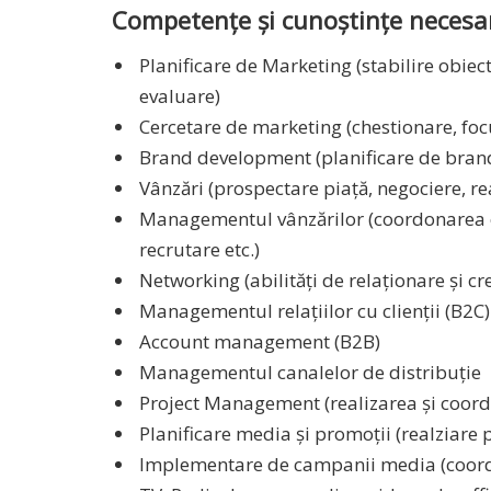
Competențe și cunoștințe necesar
Planificare de Marketing (stabilire obiec
evaluare)
Cercetare de marketing (chestionare, foc
Brand development (planificare de brand,
Vânzări (prospectare piață, negociere, rea
Managementul vânzărilor (coordonarea ech
recrutare etc.)
Networking (abilități de relaționare și cr
Managementul relațiilor cu clienții (B2C)
Account management (B2B)
Managementul canalelor de distribuție
Project Management (realizarea și coord
Planificare media și promoții (realziare
Implementare de campanii media (coord