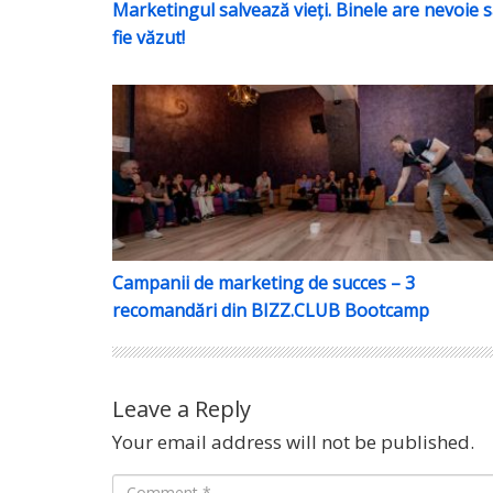
Marketingul salvează vieți. Binele are nevoie 
fie văzut!
Campanii de marketing de succes – 3 reco
Campanii de marketing de succes – 3
recomandări din BIZZ.CLUB Bootcamp
Leave a Reply
Your email address will not be published.