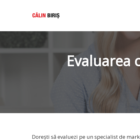
Skip
to
content
Evaluarea c
Dorești să evaluezi pe un specialist de mark