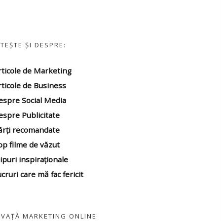
ITEȘTE ȘI DESPRE:
rticole de Marketing
rticole de Business
espre Social Media
espre Publicitate
ărți recomandate
op filme
de văzut
ipuri inspiraționale
cruri care mă fac fericit
NVAȚĂ MARKETING ONLINE