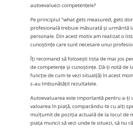
autoevaluezi competențele?
Pe principiul ”what gets measured, gets do
profesională trebuie măsurată și urmărită la
personale. Din acest motiv am realizat o lis
cunoștințe care sunt necesare unui profesio
Îți recomand să folosești lista de mai jos pe
de competențe și cunoștințe. Dă-ți notă de la
funcție de cum te vezi situat(ă) în acest mom
s-au îmbunătățit rezultatele.
Autoevaluarea este importantă pentru a-ți ur
valoarea în piață, comparându-te cu alți spe
mulțumit de poziția actuală de la locul de
piața muncii să vezi unde te situezi, să nu 