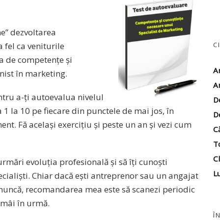
ne” dezvoltarea
 fel ca veniturile
C
ta de competențe și
A
nist în marketing.
A
ntru a-ți autoevalua nivelul
D
 1 la 10 pe fiecare din punctele de mai jos, în
D
ent. Fă același exercițiu și peste un an și vezi cum
C
T
Cl
mări evoluția profesională și să îți cunoști
Lu
cialiști. Chiar dacă ești antreprenor sau un angajat
 muncă, recomandarea mea este să scanezi periodic
rămâi în urmă.
Î