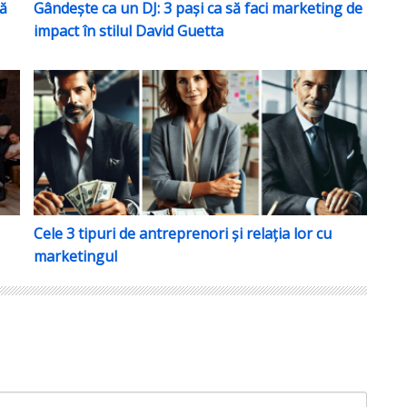
să
Gândește ca un DJ: 3 pași ca să faci marketing de
impact în stilul David Guetta
mandări din BIZZ.CLUB Bootcamp
Cele 3 tipuri de antreprenori și relația lor cu market
Cele 3 tipuri de antreprenori și relația lor cu
marketingul