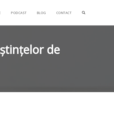
OPEN SEARCH F
E
PODCAST
BLOG
CONTACT
ștințelor de