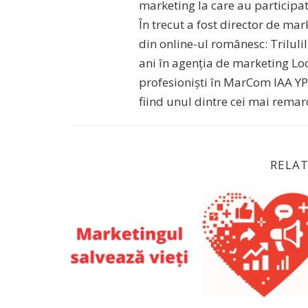
marketing la care au participat 
În trecut a fost director de ma
din online-ul românesc: Triluli
ani în agenția de marketing Loo
profesioniști în MarCom IAA YP 
fiind unul dintre cei mai remar
RELAT
Marketingul salvează vieți. Binele are nevoie 