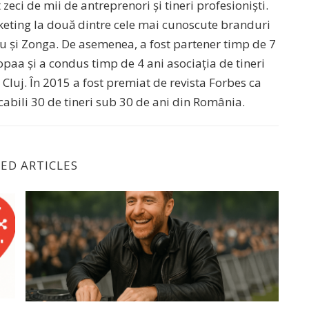
zeci de mii de antreprenori și tineri profesioniști.
rketing la două dintre cele mai cunoscute branduri
lu și Zonga. De asemenea, a fost partener timp de 7
paa și a condus timp de 4 ani asociația de tineri
Cluj. În 2015 a fost premiat de revista Forbes ca
cabili 30 de tineri sub 30 de ani din România.
ED ARTICLES
să fie văzut!
Gândește ca un DJ: 3 pași ca să faci marketing de im