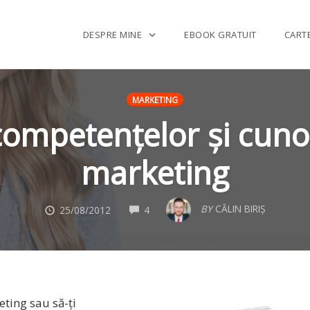
DESPRE MINE
EBOOK GRATUIT
CART
MARKETING
ompetențelor și cuno
marketing
COMMENTS
BY
CĂLIN BIRIȘ
25/08/2012
4
eting sau să-ți