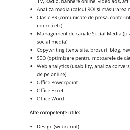
TV, Radio, bannere online, video ads, affi
Analiza media (calcul ROI și măsurarea 
Clasic PR (comunicate de presă, conferin
internă etc)
Management de canale Social Media (pla
social media)
Copywriting (texte site, brosuri, blog, new
SEO (optimizare pentru motoarele de că
Web analytics (usability, analiza conversii
de pe online)
Office Powerpoint
Office Excel
Office Word
Alte competențe utile:
Design (web/print)