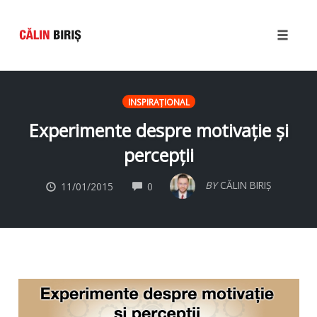
Toggle
naviga
Skip
to
INSPIRAŢIONAL
content
Experimente despre motivație și
percepții
COMMENTS
BY
CĂLIN BIRIȘ
11/01/2015
0