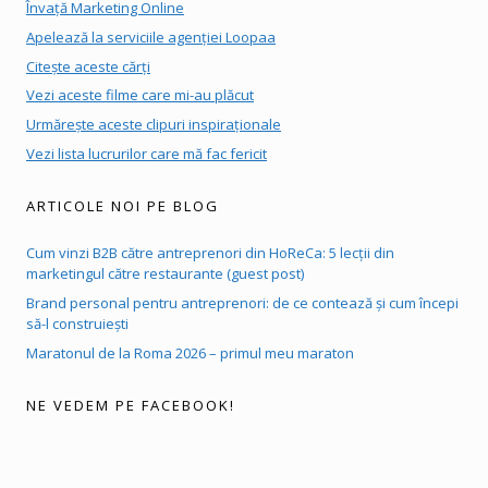
Învață Marketing Online
Apelează la serviciile agenției Loopaa
Citește aceste cărți
Vezi aceste filme care mi-au plăcut
Urmărește aceste clipuri inspiraționale
Vezi lista lucrurilor care mă fac fericit
ARTICOLE NOI PE BLOG
Cum vinzi B2B către antreprenori din HoReCa: 5 lecții din
marketingul către restaurante (guest post)
Brand personal pentru antreprenori: de ce contează și cum începi
să-l construiești
Maratonul de la Roma 2026 – primul meu maraton
NE VEDEM PE FACEBOOK!