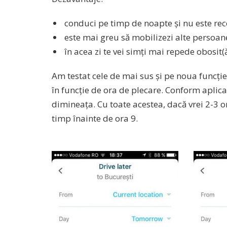
conduci pe timp de noapte și nu este rec
este mai greu să mobilizezi alte persoane
în acea zi te vei simți mai repede obosit(ă
Am testat cele de mai sus și pe noua funcți
în funcție de ora de plecare. Conform aplicați
dimineața. Cu toate acestea, dacă vrei 2-3 or
timp înainte de ora 9.