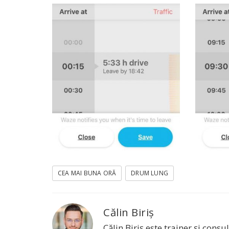
CEA MAI BUNA ORĂ
DRUM LUNG
Călin Biriș
Călin Biriș este trainer și con