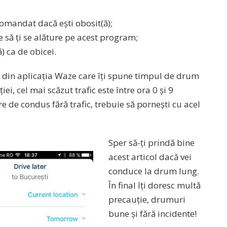
omandat dacă ești obosit(ă);
 să ți se alăture pe acest program;
) ca de obicei.
e din aplicația Waze care îți spune timpul de drum
ei, cel mai scăzut trafic este între ora 0 și 9
e de condus fără trafic, trebuie să pornești cu acel
Sper să-ți prindă bine
acest articol dacă vei
conduce la drum lung.
În final îți doresc multă
precauție, drumuri
bune și fără incidente!