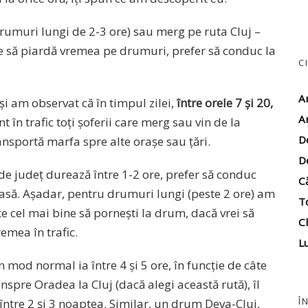
drumuri lungi de 2-3 ore) sau merg pe ruta Cluj –
ce să piardă vremea pe drumuri, prefer să conduc la
C
A
 am observat că în timpul zilei,
între orele 7 și 20,
A
nt în trafic toți șoferii care merg sau vin de la
D
ransportă marfa spre alte orașe sau țări.
D
 de județ durează între 1-2 ore, prefer să conduc
C
să. Așadar, pentru drumuri lungi (peste 2 ore) am
T
e cel mai bine să pornești la drum, dacă vrei să
Cl
emea în trafic.
Lu
mod normal ia între 4 și 5 ore, în funcție de câte
spre Oradea la Cluj (dacă alegi această rută), îl
Î
 între 2 și 3 noaptea. Similar, un drum Deva-Cluj,