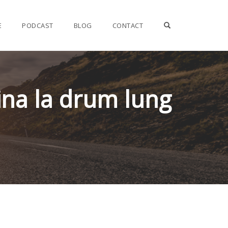
OPEN SEARCH F
E
PODCAST
BLOG
CONTACT
ina la drum lung