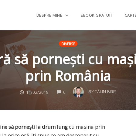
DESPRE MINE
EBOOK GRATUIT
CART
DIVERSE
ă să pornești cu maș
prin România
COMMENTS
BY
CĂLIN BIRIȘ
11/02/2018
0
bine să pornești la drum lung
cu mașina prin
 la orice oră, îți spun ce am descoperit eu.