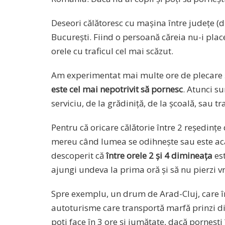
Deseori călătoresc cu mașina între județe (
București. Fiind o persoană căreia nu-i pla
orele cu traficul cel mai scăzut.
Am experimentat mai multe ore de plecare și
este cel mai nepotrivit să pornesc
. Atunci su
serviciu, de la grădiniță, de la școală, sau t
Pentru că oricare călătorie între 2 reședințe
mereu când lumea se odihnește sau este aca
descoperit că
între orele 2 și 4 dimineața
est
ajungi undeva la prima oră și să nu pierzi vr
Spre exemplu, un drum de Arad-Cluj, care în 
autoturisme care transportă marfă prinzi din
poți face în 3 ore și jumătate, dacă pornești