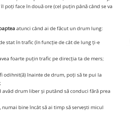
îl poți face în două ore (cel puțin până când se va
noaptea
atunci când ai de făcut un drum lung:
stat în trafic (în funcție de cât de lung ți-e
vea foarte puțin trafic pe direcția ta de mers;
i odihnit(ă) înainte de drum, poți să te pui la
;
l avâd drum liber și putând să conduci fără prea
, numai bine încât să ai timp să servești micul