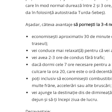
care în mod normal durează între 2 și 3 ore, 
da în folosință autostrada Turda-Sebeș).
Așadar, câteva avantaje
să pornești la 3-4 
economisești aproximativ 30 de minute de 
traseul);
vei conduce mai relaxat(ă) pentru că vei a
vei avea 2-3 ore de condus fără trafic;
dacă dormi cele 7 ore necesare pentru a f
culcare la ora 20, care este o oră decentă
poți inclusiv să economisești combustibi
multe frâne, accelerări sau alte bruscări;
vei ajunge la destinație dis de dimineață
dejun și să-ți începi ziua de lucru.
Dezavantaje: