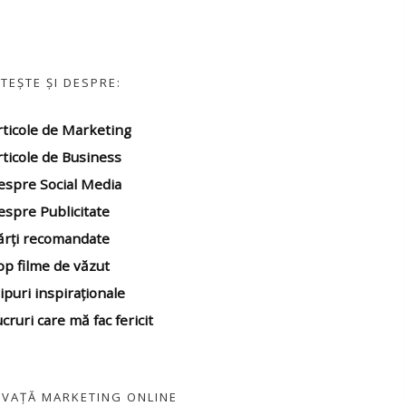
ITEȘTE ȘI DESPRE:
rticole de Marketing
rticole de Business
espre Social Media
espre Publicitate
ărți recomandate
op filme
de văzut
ipuri inspiraționale
cruri care mă fac fericit
NVAȚĂ MARKETING ONLINE