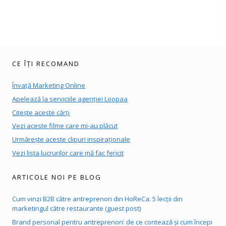
CE ÎȚI RECOMAND
Învață Marketing Online
Apelează la serviciile agenției Loopaa
Citește aceste cărți
Vezi aceste filme care mi-au plăcut
Urmărește aceste clipuri inspiraționale
Vezi lista lucrurilor care mă fac fericit
ARTICOLE NOI PE BLOG
Cum vinzi B2B către antreprenori din HoReCa: 5 lecții din
marketingul către restaurante (guest post)
Brand personal pentru antreprenori: de ce contează și cum începi