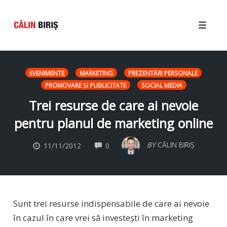
Toggle
naviga
Skip
to
EVENIMENTE
MARKETING
PREZENTĂRI PERSONALE
content
PROMOVARE ŞI PUBLICITATE
SOCIAL MEDIA
Trei resurse de care ai nevoie
pentru planul de marketing online
COMMENTS
BY
CĂLIN BIRIȘ
11/11/2012
0
Sunt trei resurse indispensabile de care ai nevoie
în cazul în care vrei să investești în marketing