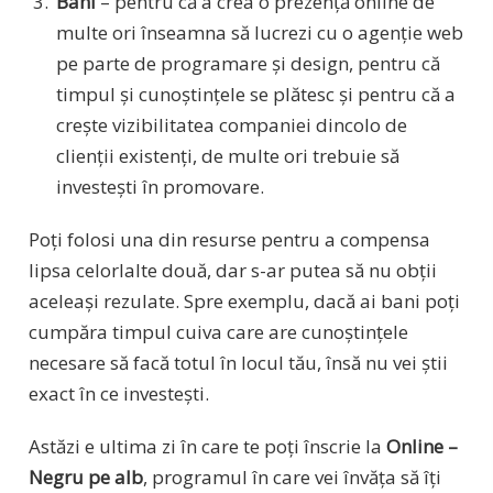
Bani
– pentru că a crea o prezență online de
multe ori înseamna să lucrezi cu o agenție web
pe parte de programare și design, pentru că
timpul și cunoștințele se plătesc și pentru că a
crește vizibilitatea companiei dincolo de
clienții existenți, de multe ori trebuie să
investești în promovare.
Poți folosi una din resurse pentru a compensa
lipsa celorlalte două, dar s-ar putea să nu obții
aceleași rezulate. Spre exemplu, dacă ai bani poți
cumpăra timpul cuiva care are cunoștințele
necesare să facă totul în locul tău, însă nu vei știi
exact în ce investești.
Astăzi e ultima zi în care te poți înscrie la
Online –
Negru pe alb
, programul în care vei învăța să îți