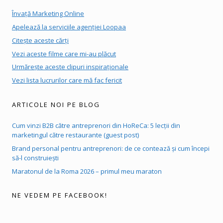
Învață Marketing Online
Apelează la serviciile agenției Loopaa
Citește aceste cărți
Vezi aceste filme care mi-au plăcut
Urmărește aceste clipuri inspiraționale
Vezi lista lucrurilor care mă fac fericit
ARTICOLE NOI PE BLOG
Cum vinzi B2B către antreprenori din HoReCa: 5 lecții din
marketingul către restaurante (guest post)
Brand personal pentru antreprenori: de ce contează și cum începi
să-l construiești
Maratonul de la Roma 2026 – primul meu maraton
NE VEDEM PE FACEBOOK!