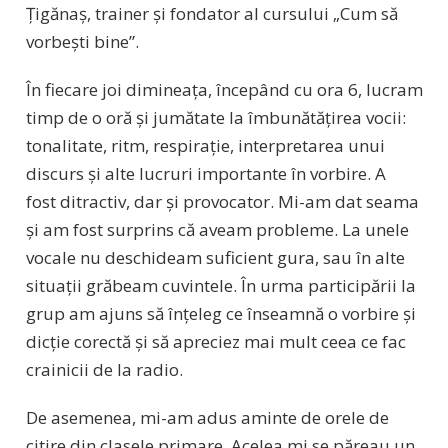
Țigănaș, trainer și fondator al cursului „Cum să
vorbești bine”.
În fiecare joi dimineața, începând cu ora 6, lucram
timp de o oră și jumătate la îmbunătățirea vocii:
tonalitate, ritm, respirație, interpretarea unui
discurs și alte lucruri importante în vorbire. A
fost ditractiv, dar și provocator. Mi-am dat seama
și am fost surprins că aveam probleme. La unele
vocale nu deschideam suficient gura, sau în alte
situații grăbeam cuvintele. În urma participării la
grup am ajuns să înțeleg ce înseamnă o vorbire și
dicție corectă și să apreciez mai mult ceea ce fac
crainicii de la radio.
De asemenea, mi-am adus aminte de orele de
citire din clasele primare. Acelea mi se păreau un