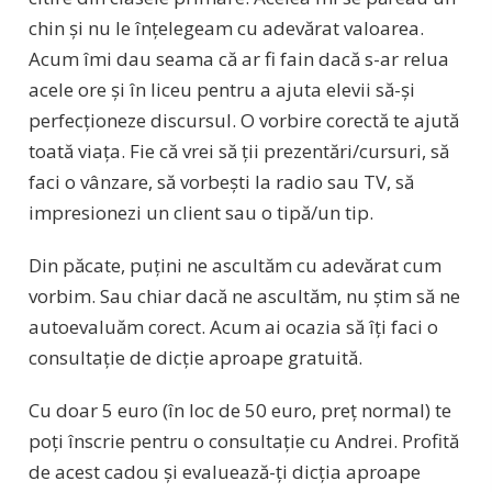
chin și nu le înțelegeam cu adevărat valoarea.
Acum îmi dau seama că ar fi fain dacă s-ar relua
acele ore și în liceu pentru a ajuta elevii să-și
perfecționeze discursul. O vorbire corectă te ajută
toată viața. Fie că vrei să ții prezentări/cursuri, să
faci o vânzare, să vorbești la radio sau TV, să
impresionezi un client sau o tipă/un tip.
Din păcate, puțini ne ascultăm cu adevărat cum
vorbim. Sau chiar dacă ne ascultăm, nu știm să ne
autoevaluăm corect. Acum ai ocazia să îți faci o
consultație de dicție aproape gratuită.
Cu doar 5 euro (în loc de 50 euro, preț normal) te
poți înscrie pentru o consultație cu Andrei. Profită
de acest cadou și evaluează-ți dicția aproape