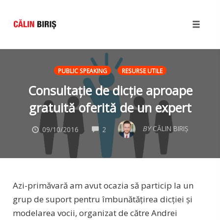
Toggle
naviga
Skip
to
PUBLIC SPEAKING
RESURSE UTILE
content
Consultație de dicție aproape
gratuită oferită de un expert
COMMENTS
BY
CĂLIN BIRIȘ
09/10/2016
2
Azi-primăvară am avut ocazia să particip la un
grup de suport pentru îmbunătățirea dicției și
modelarea vocii, organizat de către Andrei