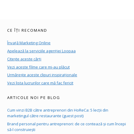
CE ÎȚI RECOMAND
Învață Marketing Online
Apelează la serviciile agenției Loopaa
Citește aceste cărți
Vezi aceste filme care mi-au plăcut
Urmărește aceste clipuri inspiraționale
Vezi lista lucrurilor care mă fac fericit
ARTICOLE NOI PE BLOG
Cum vinzi B2B către antreprenori din HoReCa: 5 lecții din
marketingul către restaurante (guest post)
Brand personal pentru antreprenori: de ce contează și cum începi
să-l construiești