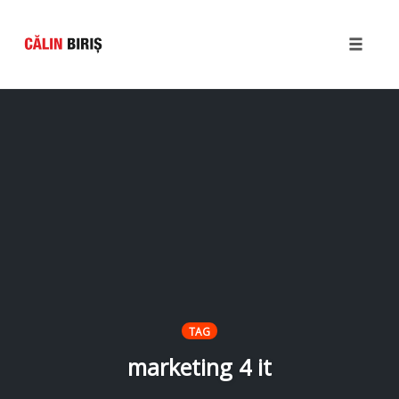
Toggle
naviga
Skip
to
content
TAG
marketing 4 it