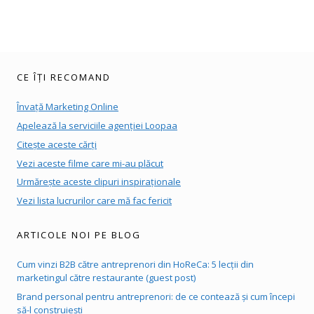
CE ÎȚI RECOMAND
Învață Marketing Online
Apelează la serviciile agenției Loopaa
Citește aceste cărți
Vezi aceste filme care mi-au plăcut
Urmărește aceste clipuri inspiraționale
Vezi lista lucrurilor care mă fac fericit
ARTICOLE NOI PE BLOG
Cum vinzi B2B către antreprenori din HoReCa: 5 lecții din
marketingul către restaurante (guest post)
Brand personal pentru antreprenori: de ce contează și cum începi
să-l construiești