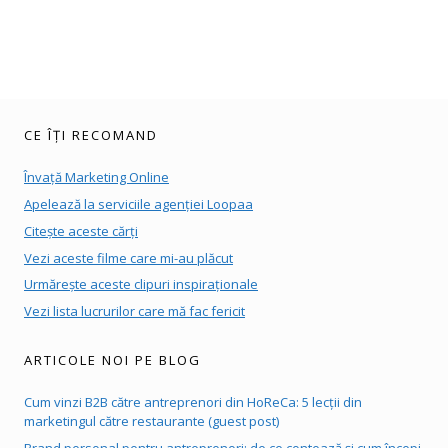
CE ÎȚI RECOMAND
Învață Marketing Online
Apelează la serviciile agenției Loopaa
Citește aceste cărți
Vezi aceste filme care mi-au plăcut
Urmărește aceste clipuri inspiraționale
Vezi lista lucrurilor care mă fac fericit
ARTICOLE NOI PE BLOG
Cum vinzi B2B către antreprenori din HoReCa: 5 lecții din
marketingul către restaurante (guest post)
Brand personal pentru antreprenori: de ce contează și cum începi