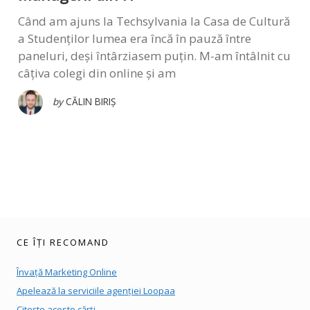
Când am ajuns la Techsylvania la Casa de Cultură
a Studenților lumea era încă în pauză între
paneluri, deși întârziasem puțin. M-am întâlnit cu
câțiva colegi din online și am
by
CĂLIN BIRIȘ
CE ÎȚI RECOMAND
Învață Marketing Online
Apelează la serviciile agenției Loopaa
Citește aceste cărți