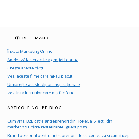
CE ÎȚI RECOMAND
Învață Marketing Online
Apelează la serviciile agenției Loopaa
Citește aceste cărți
Vezi aceste filme care mi-au plăcut
Urmărește aceste clipuri inspiraționale
Vezi lista lucrurilor care mă fac fericit
ARTICOLE NOI PE BLOG
Cum vinzi B2B către antreprenori din HoReCa: 5 lecții din
marketingul către restaurante (guest post)
Brand personal pentru antreprenori: de ce contează și cum începi