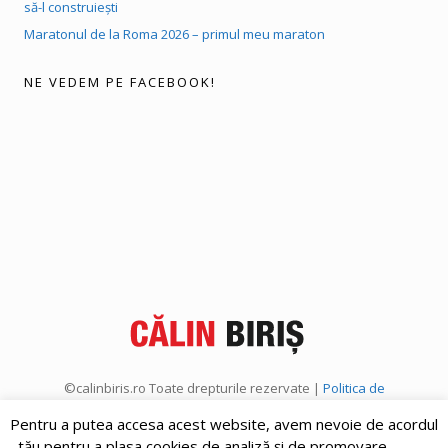
să-l construiești
Maratonul de la Roma 2026 – primul meu maraton
NE VEDEM PE FACEBOOK!
©calinbiris.ro Toate drepturile rezervate |
Politica de
confidențialitate
|
Politica de cookies
Pentru a putea accesa acest website, avem nevoie de acordul
tău pentru a plasa cookies de analiză și de promovare.