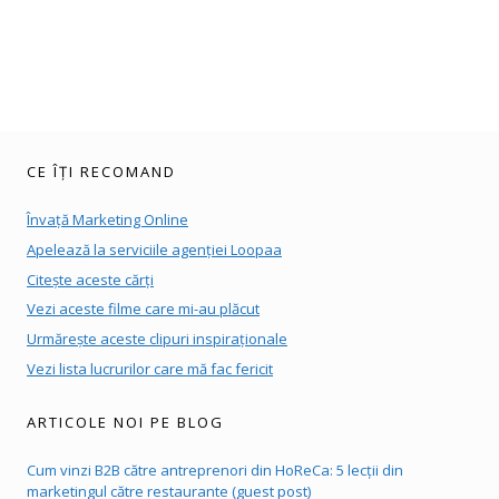
CE ÎȚI RECOMAND
Învață Marketing Online
Apelează la serviciile agenției Loopaa
Citește aceste cărți
Vezi aceste filme care mi-au plăcut
Urmărește aceste clipuri inspiraționale
Vezi lista lucrurilor care mă fac fericit
ARTICOLE NOI PE BLOG
Cum vinzi B2B către antreprenori din HoReCa: 5 lecții din
marketingul către restaurante (guest post)