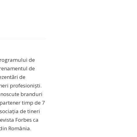
 programului de
ntrenamentul de
ezentări de
eri profesioniști.
cunoscute branduri
 partener timp de 7
ociația de tineri
revista Forbes ca
i din România.