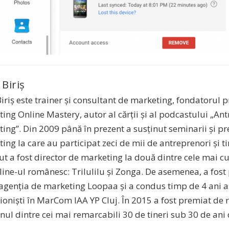
 Biriș
Biriș este trainer și consultant de marketing, fondatorul
ing Online Mastery, autor al cărții și al podcastului „A
ing”. Din 2009 până în prezent a susținut seminarii și pr
ing la care au participat zeci de mii de antreprenori și tin
cut a fost director de marketing la două dintre cele mai 
line-ul românesc: Trilulilu și Zonga. De asemenea, a fost
 agenția de marketing Loopaa și a condus timp de 4 ani as
ioniști în MarCom IAA YP Cluj. În 2015 a fost premiat de 
unul dintre cei mai remarcabili 30 de tineri sub 30 de an