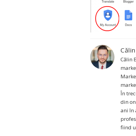
Călin
Călin 
market
Market
market
În tre
din on
ani în
profes
fiind 