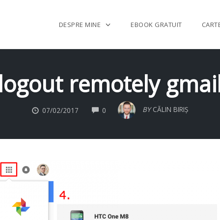
DESPRE MINE
EBOOK GRATUIT
CART
logout remotely gmai
COMMENTS
BY
CĂLIN BIRIȘ
07/02/2017
0