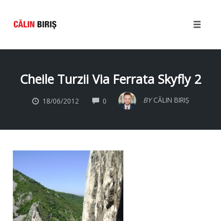
Toggle
naviga
Skip
to
Cheile Turzii Via Ferrata Skyfly 2
content
COMMENTS
BY
CĂLIN BIRIȘ
18/06/2012
0