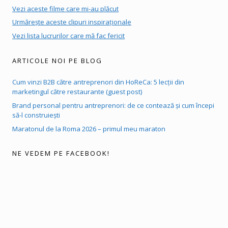
Vezi aceste filme care mi-au plăcut
Urmărește aceste clipuri inspiraționale
Vezi lista lucrurilor care mă fac fericit
ARTICOLE NOI PE BLOG
Cum vinzi B2B către antreprenori din HoReCa: 5 lecții din
marketingul către restaurante (guest post)
Brand personal pentru antreprenori: de ce contează și cum începi
să-l construiești
Maratonul de la Roma 2026 – primul meu maraton
NE VEDEM PE FACEBOOK!