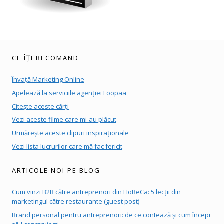
CE ÎȚI RECOMAND
Învață Marketing Online
Apelează la serviciile agenției Loopaa
Citește aceste cărți
Vezi aceste filme care mi-au plăcut
Urmărește aceste clipuri inspiraționale
Vezi lista lucrurilor care mă fac fericit
ARTICOLE NOI PE BLOG
Cum vinzi B2B către antreprenori din HoReCa: 5 lecții din
marketingul către restaurante (guest post)
Brand personal pentru antreprenori: de ce contează și cum începi