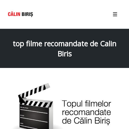
Toggle
naviga
Skip
to
top filme recomandate de Calin
content
Biris