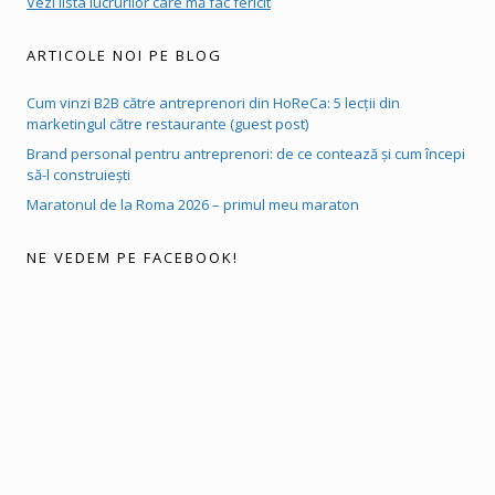
Vezi lista lucrurilor care mă fac fericit
ARTICOLE NOI PE BLOG
Cum vinzi B2B către antreprenori din HoReCa: 5 lecții din
marketingul către restaurante (guest post)
Brand personal pentru antreprenori: de ce contează și cum începi
să-l construiești
Maratonul de la Roma 2026 – primul meu maraton
NE VEDEM PE FACEBOOK!