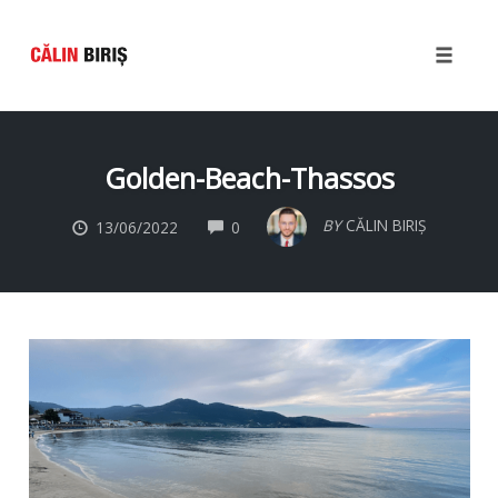
Toggle
naviga
Skip
to
Golden-Beach-Thassos
content
COMMENTS
BY
CĂLIN BIRIȘ
13/06/2022
0