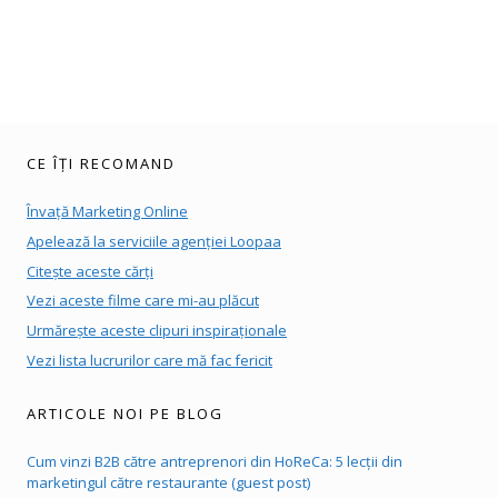
CE ÎȚI RECOMAND
Învață Marketing Online
Apelează la serviciile agenției Loopaa
Citește aceste cărți
Vezi aceste filme care mi-au plăcut
Urmărește aceste clipuri inspiraționale
Vezi lista lucrurilor care mă fac fericit
ARTICOLE NOI PE BLOG
Cum vinzi B2B către antreprenori din HoReCa: 5 lecții din
marketingul către restaurante (guest post)