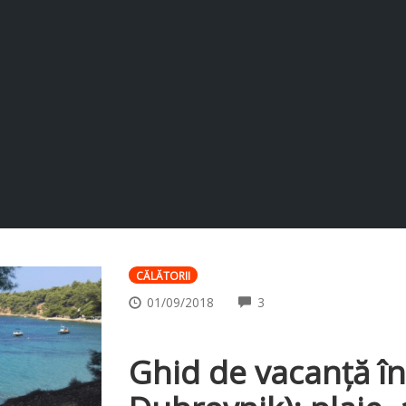
CĂLĂTORII
COMMENTS
01/09/2018
3
Ghid de vacanță în 