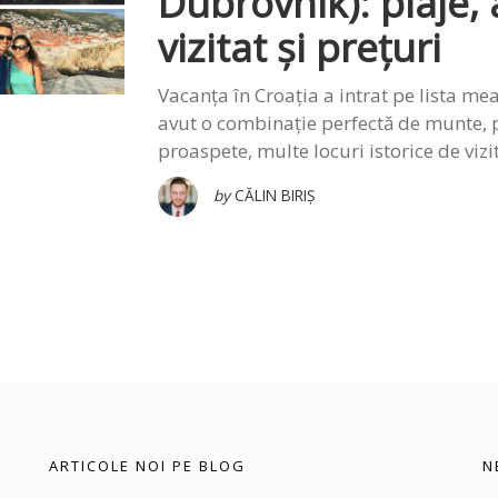
Dubrovnik): plaje, a
vizitat și prețuri
Vacanța în Croația a intrat pe lista mea
avut o combinație perfectă de munte, 
proaspete, multe locuri istorice de vizita
by
CĂLIN BIRIȘ
ARTICOLE NOI PE BLOG
N