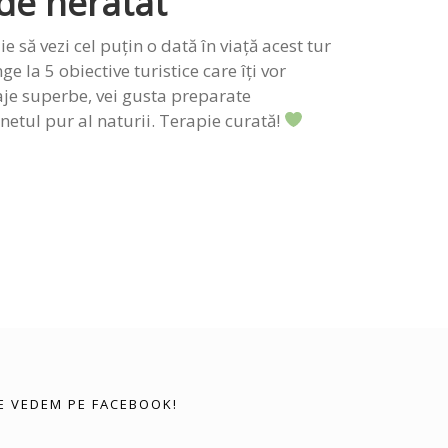
 de neratat
uie să vezi cel puțin o dată în viață acest tur
ge la 5 obiective turistice care îți vor
aje superbe, vei gusta preparate
unetul pur al naturii. Terapie curată!
E VEDEM PE FACEBOOK!