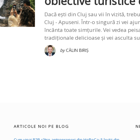
obiective turistice
Dacă ești din Cluj sau vii în vizită, treb
Cluj - Apuseni. Într-o singură zi vei ajun
încânta toate simțurile. Vei vedea peis
tradiționale delicioase și vei asculta s
by
CĂLIN BIRIȘ
ARTICOLE NOI PE BLOG
N
Cum vinzi B2B către antreprenori din HoReCa: 5 lecții din