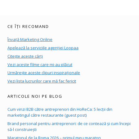
CE ÎȚI RECOMAND
Învață Marketing Online
Apelează la serviciile agenției Loopaa
Citește aceste cărți
Vezi aceste filme care mi-au plăcut
Urmărește aceste clipuri inspiraționale
Vezi lista lucrurilor care mă fac fericit
ARTICOLE NOI PE BLOG
Cum vinzi B2B către antreprenori din HoReCa: 5 lecții din
marketingul către restaurante (guest post)
Brand personal pentru antreprenori: de ce contează și cum începi
să-l construiești
Maratonul de la Roma 2026 – primul meu maraton