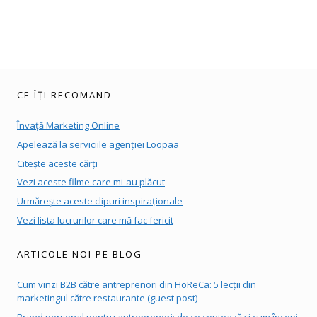
CE ÎȚI RECOMAND
Învață Marketing Online
Apelează la serviciile agenției Loopaa
Citește aceste cărți
Vezi aceste filme care mi-au plăcut
Urmărește aceste clipuri inspiraționale
Vezi lista lucrurilor care mă fac fericit
ARTICOLE NOI PE BLOG
Cum vinzi B2B către antreprenori din HoReCa: 5 lecții din
marketingul către restaurante (guest post)
Brand personal pentru antreprenori: de ce contează și cum începi