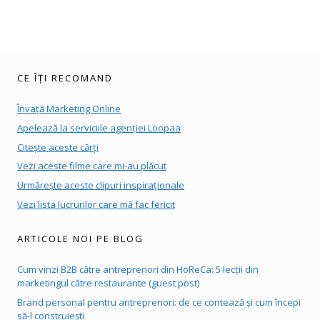
CE ÎȚI RECOMAND
Învață Marketing Online
Apelează la serviciile agenției Loopaa
Citește aceste cărți
Vezi aceste filme care mi-au plăcut
Urmărește aceste clipuri inspiraționale
Vezi lista lucrurilor care mă fac fericit
ARTICOLE NOI PE BLOG
Cum vinzi B2B către antreprenori din HoReCa: 5 lecții din
marketingul către restaurante (guest post)
Brand personal pentru antreprenori: de ce contează și cum începi
să-l construiești