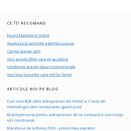
CE ÎȚI RECOMAND
Învață Marketing Online
Apelează la serviciile agenției Loopaa
Citește aceste cărți
Vezi aceste filme care mi-au plăcut
Urmărește aceste clipuri inspiraționale
Vezi lista lucrurilor care mă fac fericit
ARTICOLE NOI PE BLOG
Cum vinzi B2B către antreprenori din HoReCa: 5 lecții din
marketingul către restaurante (guest post)
Brand personal pentru antreprenori: de ce contează și cum începi
să-l construiești
Maratonul de la Roma 2026 – primul meu maraton