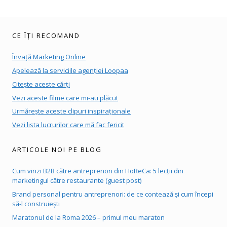
CE ÎȚI RECOMAND
Învață Marketing Online
Apelează la serviciile agenției Loopaa
Citește aceste cărți
Vezi aceste filme care mi-au plăcut
Urmărește aceste clipuri inspiraționale
Vezi lista lucrurilor care mă fac fericit
ARTICOLE NOI PE BLOG
Cum vinzi B2B către antreprenori din HoReCa: 5 lecții din
marketingul către restaurante (guest post)
Brand personal pentru antreprenori: de ce contează și cum începi
să-l construiești
Maratonul de la Roma 2026 – primul meu maraton