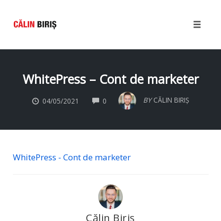
Toggle
naviga
Skip
to
WhitePress – Cont de marketer
content
COMMENTS
BY
CĂLIN BIRIȘ
04/05/2021
0
WhitePress - Cont de marketer
Călin Biriș