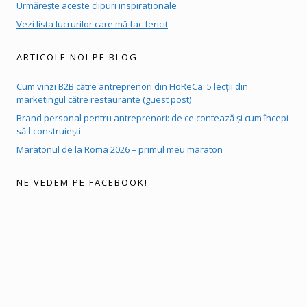
Urmărește aceste clipuri inspiraționale
Vezi lista lucrurilor care mă fac fericit
ARTICOLE NOI PE BLOG
Cum vinzi B2B către antreprenori din HoReCa: 5 lecții din
marketingul către restaurante (guest post)
Brand personal pentru antreprenori: de ce contează și cum începi
să-l construiești
Maratonul de la Roma 2026 – primul meu maraton
NE VEDEM PE FACEBOOK!