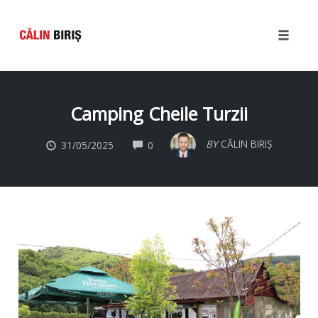
Toggle
naviga
Skip
to
Camping Cheile Turzii
content
COMMENTS
BY
CĂLIN BIRIȘ
31/05/2025
0