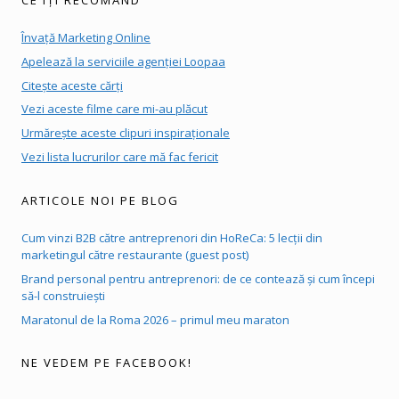
Învață Marketing Online
Apelează la serviciile agenției Loopaa
Citește aceste cărți
Vezi aceste filme care mi-au plăcut
Urmărește aceste clipuri inspiraționale
Vezi lista lucrurilor care mă fac fericit
ARTICOLE NOI PE BLOG
Cum vinzi B2B către antreprenori din HoReCa: 5 lecții din
marketingul către restaurante (guest post)
Brand personal pentru antreprenori: de ce contează și cum începi
să-l construiești
Maratonul de la Roma 2026 – primul meu maraton
NE VEDEM PE FACEBOOK!