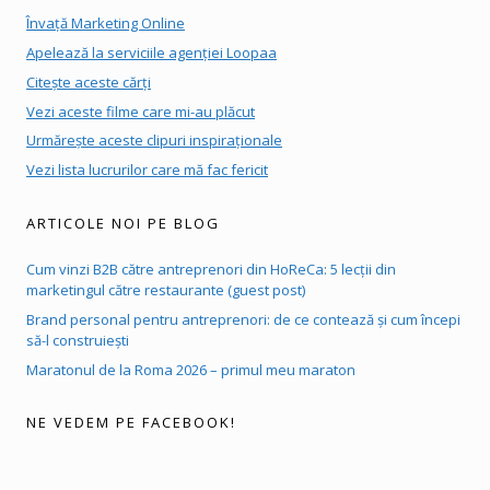
Învață Marketing Online
Apelează la serviciile agenției Loopaa
Citește aceste cărți
Vezi aceste filme care mi-au plăcut
Urmărește aceste clipuri inspiraționale
Vezi lista lucrurilor care mă fac fericit
ARTICOLE NOI PE BLOG
Cum vinzi B2B către antreprenori din HoReCa: 5 lecții din
marketingul către restaurante (guest post)
Brand personal pentru antreprenori: de ce contează și cum începi
să-l construiești
Maratonul de la Roma 2026 – primul meu maraton
NE VEDEM PE FACEBOOK!