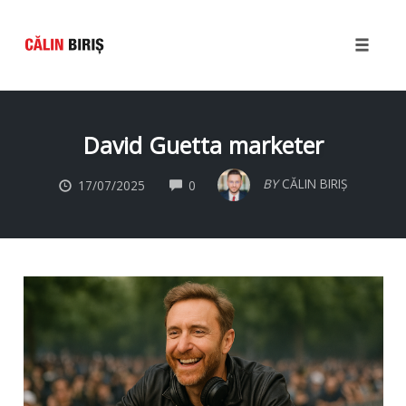
Toggle
naviga
Skip
to
David Guetta marketer
content
COMMENTS
BY
CĂLIN BIRIȘ
17/07/2025
0