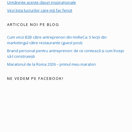
Urmărește aceste clipuri inspiraționale
Vezi lista lucrurilor care mă fac fericit
ARTICOLE NOI PE BLOG
Cum vinzi B2B către antreprenori din HoReCa: 5 lecții din
marketingul către restaurante (guest post)
Brand personal pentru antreprenori: de ce contează și cum începi
să-l construiești
Maratonul de la Roma 2026 – primul meu maraton
NE VEDEM PE FACEBOOK!