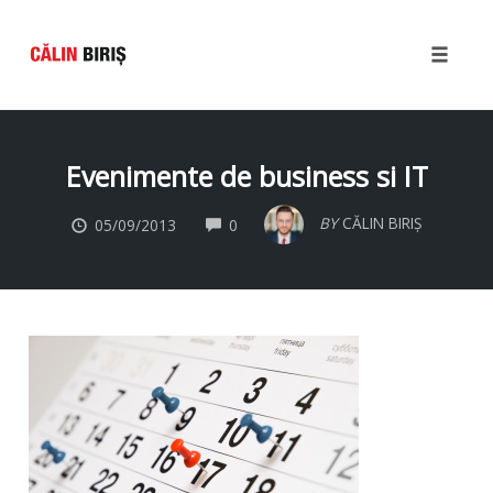
Toggle
naviga
Skip
to
Evenimente de business si IT
content
COMMENTS
BY
CĂLIN BIRIȘ
05/09/2013
0