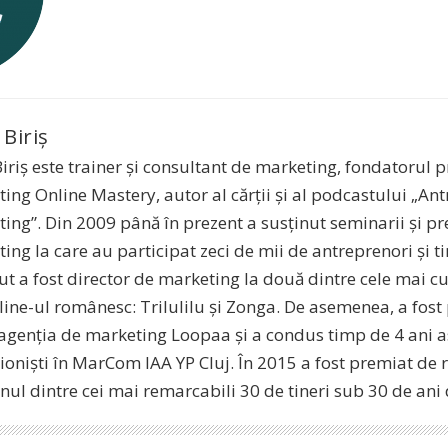
 Biriș
Biriș este trainer și consultant de marketing, fondatorul
ing Online Mastery, autor al cărții și al podcastului „A
ing”. Din 2009 până în prezent a susținut seminarii și pr
ing la care au participat zeci de mii de antreprenori și tin
cut a fost director de marketing la două dintre cele mai 
line-ul românesc: Trilulilu și Zonga. De asemenea, a fost
 agenția de marketing Loopaa și a condus timp de 4 ani as
ioniști în MarCom IAA YP Cluj. În 2015 a fost premiat de 
unul dintre cei mai remarcabili 30 de tineri sub 30 de an