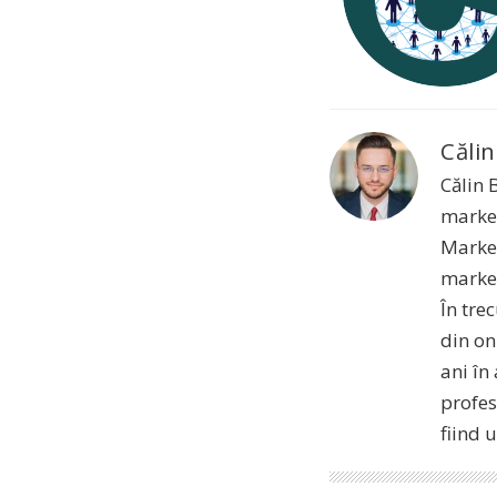
Călin
Călin 
market
Market
market
În tre
din on
ani în
profes
fiind 