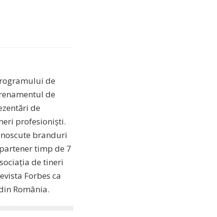
 programului de
ntrenamentul de
ezentări de
eri profesioniști.
cunoscute branduri
 partener timp de 7
ociația de tineri
revista Forbes ca
i din România.