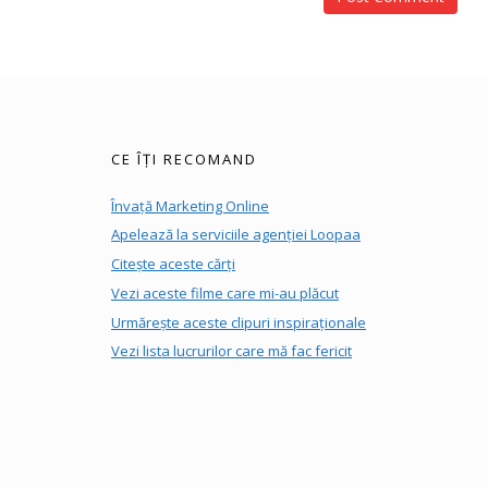
CE ÎȚI RECOMAND
Învață Marketing Online
Apelează la serviciile agenției Loopaa
Citește aceste cărți
Vezi aceste filme care mi-au plăcut
Urmărește aceste clipuri inspiraționale
Vezi lista lucrurilor care mă fac fericit