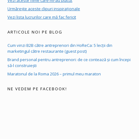
Vezi aceste filme care mi-au plăcut
Urmărește aceste clipuri inspiraționale
Vezi lista lucrurilor care mă fac fericit
ARTICOLE NOI PE BLOG
Cum vinzi B2B către antreprenori din HoReCa: 5 lecții din
marketingul către restaurante (guest post)
Brand personal pentru antreprenori: de ce contează și cum începi
să-l construiești
Maratonul de la Roma 2026 – primul meu maraton
NE VEDEM PE FACEBOOK!