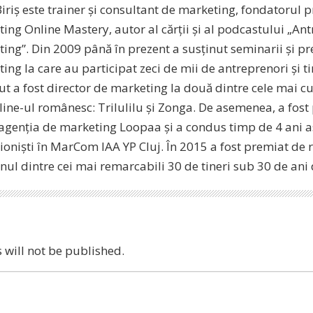
Biriș este trainer și consultant de marketing, fondatorul
ing Online Mastery, autor al cărții și al podcastului „A
ing”. Din 2009 până în prezent a susținut seminarii și pr
ing la care au participat zeci de mii de antreprenori și tin
cut a fost director de marketing la două dintre cele mai 
line-ul românesc: Trilulilu și Zonga. De asemenea, a fost
 agenția de marketing Loopaa și a condus timp de 4 ani as
ioniști în MarCom IAA YP Cluj. În 2015 a fost premiat de 
unul dintre cei mai remarcabili 30 de tineri sub 30 de an
 will not be published.