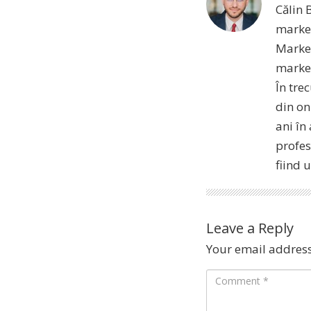
Călin 
market
Market
market
În tre
din on
ani în
profes
fiind 
Leave a Reply
Your email address