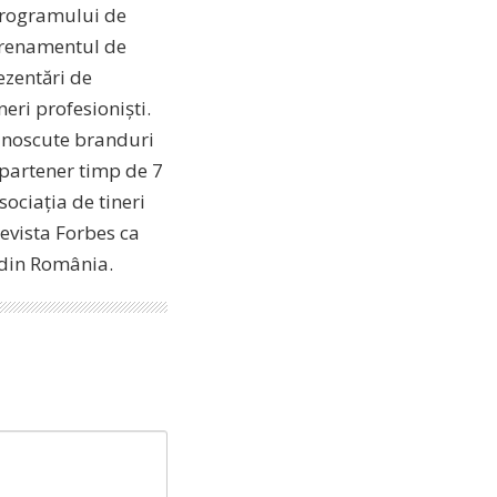
 programului de
ntrenamentul de
ezentări de
eri profesioniști.
cunoscute branduri
 partener timp de 7
ociația de tineri
revista Forbes ca
i din România.