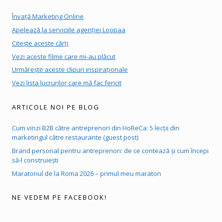
Învață Marketing Online
Apelează la serviciile agenției Loopaa
Citește aceste cărți
Vezi aceste filme care mi-au plăcut
Urmărește aceste clipuri inspiraționale
Vezi lista lucrurilor care mă fac fericit
ARTICOLE NOI PE BLOG
Cum vinzi B2B către antreprenori din HoReCa: 5 lecții din
marketingul către restaurante (guest post)
Brand personal pentru antreprenori: de ce contează și cum începi
să-l construiești
Maratonul de la Roma 2026 – primul meu maraton
NE VEDEM PE FACEBOOK!