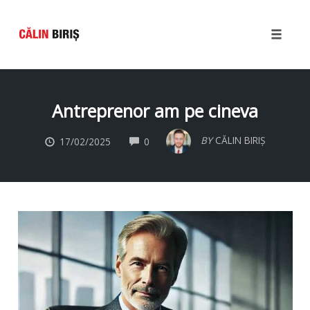
Toggle
naviga
Skip
to
Antreprenor am pe cineva
content
COMMENTS
BY
CĂLIN BIRIȘ
17/02/2025
0