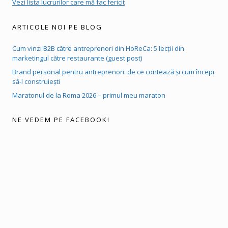
Vezi lista lucrurilor care mă fac fericit
ARTICOLE NOI PE BLOG
Cum vinzi B2B către antreprenori din HoReCa: 5 lecții din
marketingul către restaurante (guest post)
Brand personal pentru antreprenori: de ce contează și cum începi
să-l construiești
Maratonul de la Roma 2026 – primul meu maraton
NE VEDEM PE FACEBOOK!