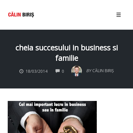
Toggle
naviga
Skip
to
cheia succesului in business si
content
familie
COMMENTS
BY
CĂLIN BIRIȘ
18/03/2014
0