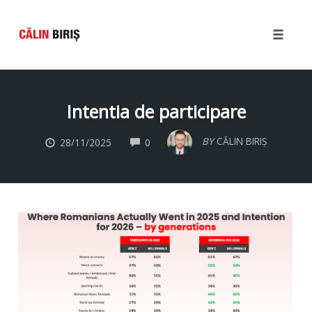
Toggle
naviga
Skip
to
Intentia de participare
content
COMMENTS
BY
CĂLIN BIRIȘ
28/11/2025
0