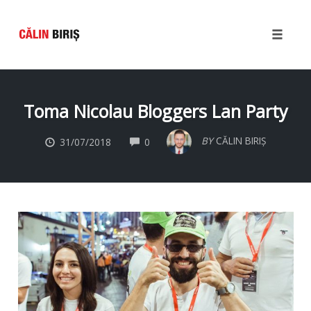
Toggle
naviga
Skip
to
Toma Nicolau Bloggers Lan Party
content
COMMENTS
BY
CĂLIN BIRIȘ
31/07/2018
0