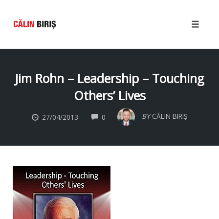
Toggle
naviga
Skip
to
Jim Rohn – Leadership – Touching
content
Others’ Lives
COMMENTS
BY
CĂLIN BIRIȘ
27/04/2013
0