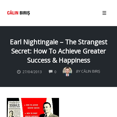
Toggle
naviga
Skip
to
Earl Nightingale – The Strangest
content
Secret: How To Achieve Greater
Success & Happiness
COMMENTS
BY
CĂLIN BIRIȘ
27/04/2013
0