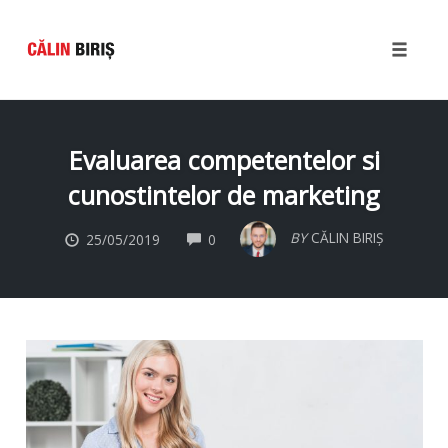
Toggle
naviga
Skip
to
Evaluarea competentelor si
content
cunostintelor de marketing
COMMENTS
BY
CĂLIN BIRIȘ
25/05/2019
0