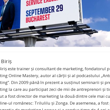
 Biriș
Biriș este trainer și consultant de marketing, fondatorul
ing Online Mastery, autor al cărții și al podcastului „A
ing”. Din 2009 până în prezent a susținut seminarii și pr
ing la care au participat zeci de mii de antreprenori și tin
cut a fost director de marketing la două dintre cele mai 
line-ul românesc: Trilulilu și Zonga. De asemenea, a fost
 agenția de marketing Loopaa și a condus timp de 4 ani as