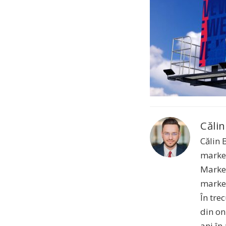
Călin
Călin 
market
Market
market
În tre
din on
ani în