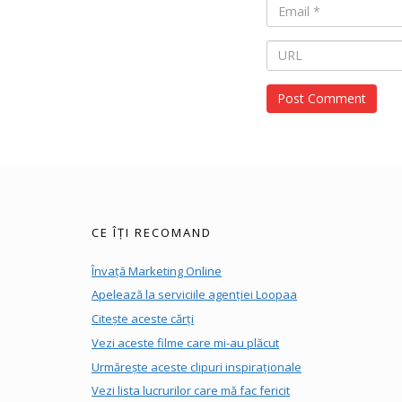
CE ÎȚI RECOMAND
Învață Marketing Online
Apelează la serviciile agenției Loopaa
Citește aceste cărți
Vezi aceste filme care mi-au plăcut
Urmărește aceste clipuri inspiraționale
Vezi lista lucrurilor care mă fac fericit