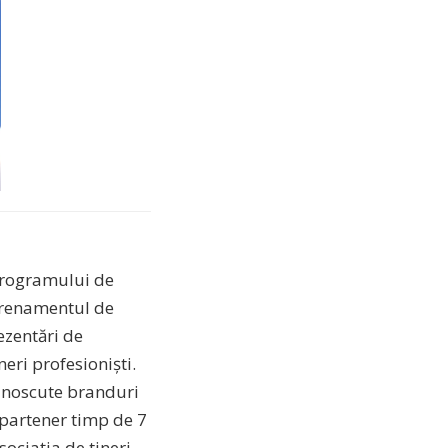
 programului de
ntrenamentul de
ezentări de
eri profesioniști.
cunoscute branduri
 partener timp de 7
ociația de tineri