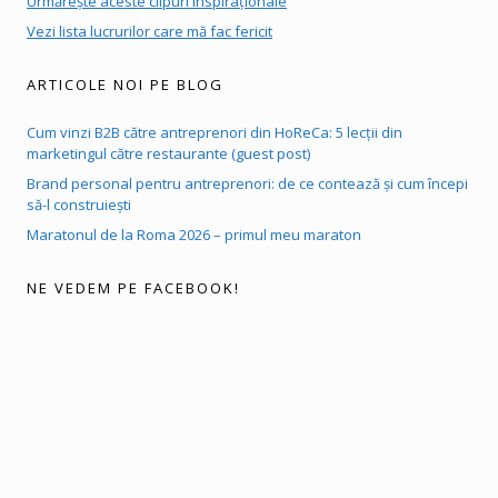
Urmărește aceste clipuri inspiraționale
Vezi lista lucrurilor care mă fac fericit
ARTICOLE NOI PE BLOG
Cum vinzi B2B către antreprenori din HoReCa: 5 lecții din
marketingul către restaurante (guest post)
Brand personal pentru antreprenori: de ce contează și cum începi
să-l construiești
Maratonul de la Roma 2026 – primul meu maraton
NE VEDEM PE FACEBOOK!