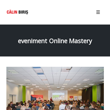
Toggle
naviga
Skip
to
content
eveniment Online Mastery