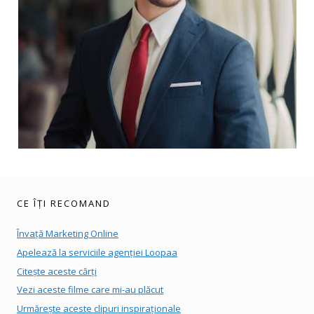
CE ÎȚI RECOMAND
Învață Marketing Online
Apelează la serviciile agenției Loopaa
Citește aceste cărți
Vezi aceste filme care mi-au plăcut
Urmărește aceste clipuri inspiraționale